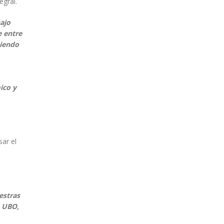
egral.
ajo
e entre
siendo
ico y
sar el
estras
a UBO,