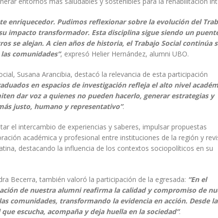
ar entornos más saludables y sostenibles para la rehabilitación int
te enriquecedor. Pudimos reflexionar sobre la evolución del Trab
 su impacto transformador. Esta disciplina sigue siendo un puent
s se alejan. A cien años de historia, el Trabajo Social continúa 
 las comunidades”
, expresó Helier Hernández, alumni UBO.
ocial, Susana Arancibia, destacó la relevancia de esta participación
aduados en espacios de investigación refleja el alto nivel académ
iten dar voz a quienes no pueden hacerlo, generar estrategias y
 más justo, humano y representativo”
.
tar el intercambio de experiencias y saberes, impulsar propuestas
ación académica y profesional entre instituciones de la región y revi
atina, destacando la influencia de los contextos sociopolíticos en su
ra Becerra, también valoró la participación de la egresada:
“En el
cipación de nuestra alumni reafirma la calidad y compromiso de nu
n las comunidades, transformando la evidencia en acción. Desde l
l que escucha, acompaña y deja huella en la sociedad”
.