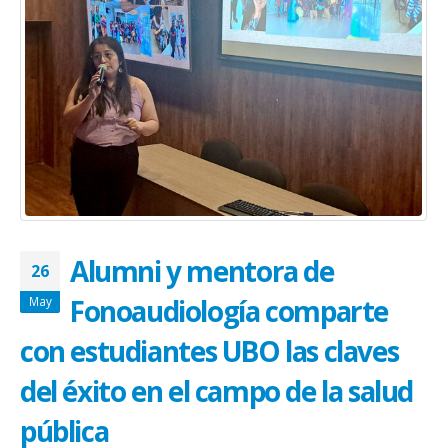
Alumni y mentora de
26
Fonoaudiología comparte
May
con estudiantes UBO las claves
del éxito en el campo de la salud
pública