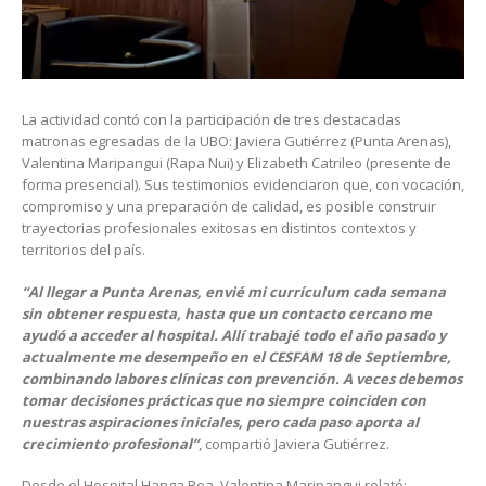
La actividad contó con la participación de tres destacadas
matronas egresadas de la UBO: Javiera Gutiérrez (Punta Arenas),
Valentina Maripangui (Rapa Nui) y Elizabeth Catrileo (presente de
forma presencial). Sus testimonios evidenciaron que, con vocación,
compromiso y una preparación de calidad, es posible construir
trayectorias profesionales exitosas en distintos contextos y
territorios del país.
“Al llegar a Punta Arenas, envié mi currículum cada semana
sin obtener respuesta, hasta que un contacto cercano me
ayudó a acceder al hospital. Allí trabajé todo el año pasado y
actualmente me desempeño en el CESFAM 18 de Septiembre,
combinando labores clínicas con prevención. A veces debemos
tomar decisiones prácticas que no siempre coinciden con
nuestras aspiraciones iniciales, pero cada paso aporta al
crecimiento profesional”
, compartió Javiera Gutiérrez.
Desde el Hospital Hanga Roa, Valentina Maripangui relató: