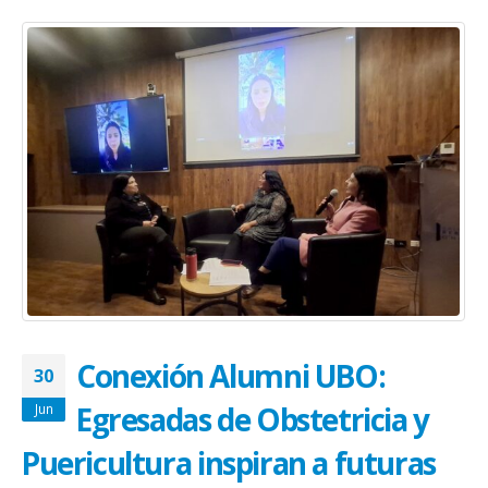
Conexión Alumni UBO:
30
Egresadas de Obstetricia y
Jun
Puericultura inspiran a futuras