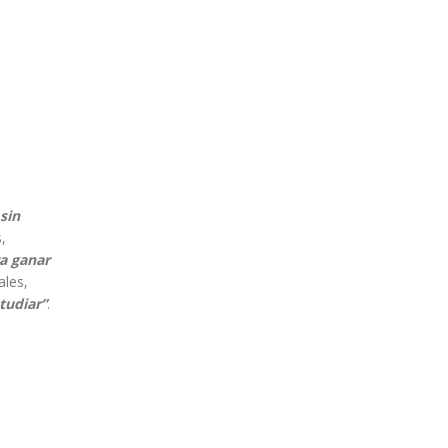
sin
,
ra ganar
ales,
tudiar”
.