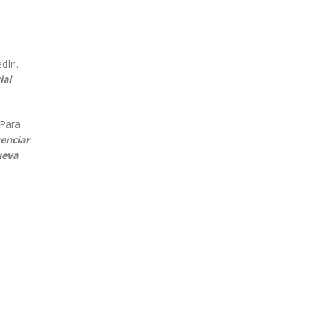
edIn.
ial
 Para
enciar
ueva