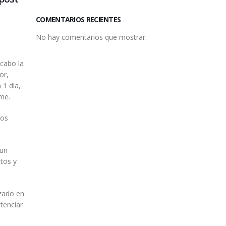
COMENTARIOS RECIENTES
No hay comentarios que mostrar.
 cabo la
or,
 1 día,
ime.
los
 un
tos y
izado en
otenciar