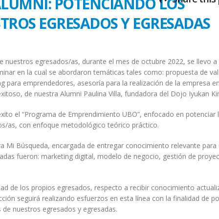
LUMNI: POTENCIANDO LOS
TROS EGRESADOS Y EGRESADAS
de nuestros egresados/as, durante el mes de octubre 2022, se llevo a
inar en la cual se abordaron temáticas tales como: propuesta de val
ng para emprendedores, asesoría para la realización de la empresa en
itoso, de nuestra Alumni Paulina Villa, fundadora del Dojo Iyukan K
 éxito el “Programa de Emprendimiento UBO”, enfocado en potenciar 
s/as, con enfoque metodológico teórico práctico.
ora Mi Búsqueda, encargada de entregar conocimiento relevante para
adas fueron: marketing digital, modelo de negocio, gestión de proyec
idad de los propios egresados, respecto a recibir conocimiento actual
ción seguirá realizando esfuerzos en esta línea con la finalidad de p
s de nuestros egresados y egresadas.