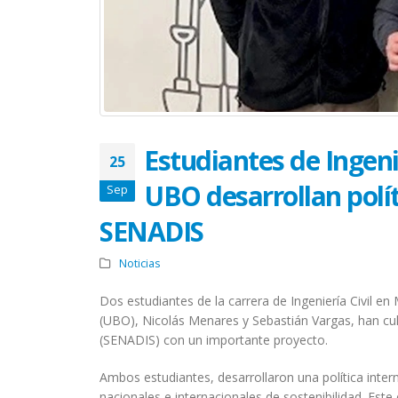
Estudiantes de Ingeni
25
UBO desarrollan polí
Sep
SENADIS
Noticias
Dos estudiantes de la carrera de Ingeniería Civil e
(UBO), Nicolás Menares y Sebastián Vargas, han cul
(SENADIS) con un importante proyecto.
Ambos estudiantes, desarrollaron una política int
nacionales e internacionales de sostenibilidad. Es