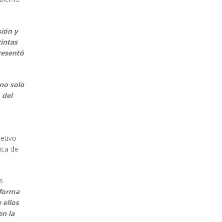
sión y
tintas
resentó
no solo
 del
jetivo
ica de
s
 forma
 ellos
en la