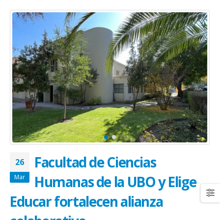
Facultad de Ciencias
26
Humanas de la UBO y Elige
Mar
Educar fortalecen alianza