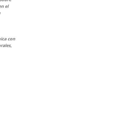
n el
a
ica con
rales,