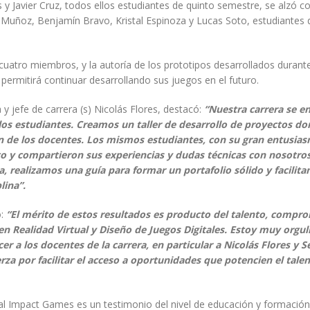
 y Javier Cruz, todos ellos estudiantes de quinto semestre, se alzó co
 Muñoz, Benjamín Bravo, Kristal Espinoza y Lucas Soto, estudiantes 
tro miembros, y la autoría de los prototipos desarrollados durante
permitirá continuar desarrollando sus juegos en el futuro.
y jefe de carrera (s) Nicolás Flores, destacó:
“Nuestra carrera se e
 los estudiantes. Creamos un taller de desarrollo de proyectos d
ión de los docentes. Los mismos estudiantes, con su gran entusia
to y compartieron sus experiencias y dudas técnicas con nosotros
a, realizamos una guía para formar un portafolio sólido y facilit
lina”.
ó:
“El mérito de estos resultados es producto del talento, compr
en Realidad Virtual y Diseño de Juegos Digitales. Estoy muy orgul
er a los docentes de la carrera, en particular a Nicolás Flores y S
za por facilitar el acceso a oportunidades que potencien el tale
cial Impact Games es un testimonio del nivel de educación y formació