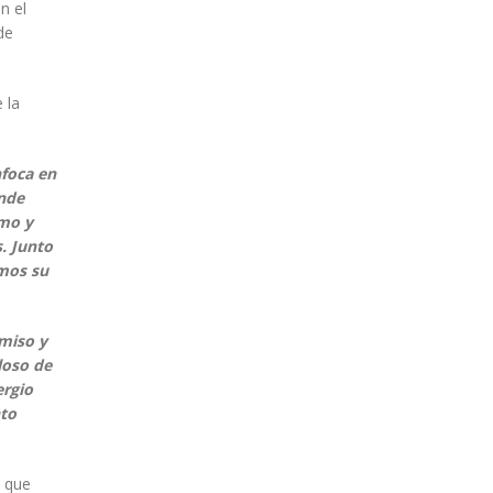
n el
de
 la
nfoca en
onde
smo y
. Junto
amos su
omiso y
loso de
ergio
nto
n que