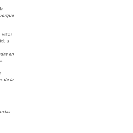
la
 porque
mientos
iebla
adas en
o.
a
s de la
ncias