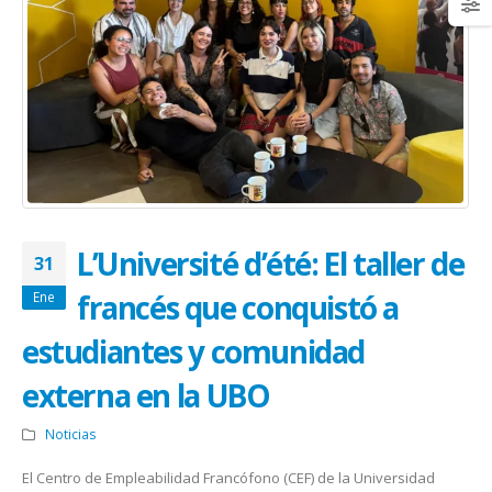
L’Université d’été: El taller de
31
francés que conquistó a
Ene
estudiantes y comunidad
externa en la UBO
Noticias
El Centro de Empleabilidad Francófono (CEF) de la Universidad