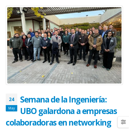
Semana de la Ingeniería:
24
UBO galardona a empresas
May
colaboradoras en networking