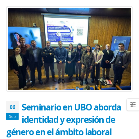
Seminario en UBO aborda
06
identidad y expresión de
Sep
género en el ámbito laboral