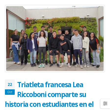
Triatleta francesa Lea
22
Riccoboni comparte su
Oct
historia con estudiantes en el