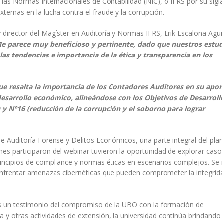
las Normas Internacionales de Contabilidad (NIC), o IFRS por su sigl
externas en la lucha contra el fraude y la corrupción.
y director del Magíster en Auditoría y Normas IFRS, Erik Escalona Agui
e parece muy beneficioso y pertinente, dado que nuestros estu
las tendencias e importancia de la ética y transparencia en los
e resalta la importancia de los Contadores Auditores en su aport
esarrollo económico, alineándose con los Objetivos de Desarroll
 y N°16 (reducción de la corrupción y el soborno para lograr
de Auditoría Forense y Delitos Económicos, una parte integral del pla
nes participaron del webinar tuvieron la oportunidad de explorar caso
principios de compliance y normas éticas en escenarios complejos. Se 
 enfrentar amenazas cibernéticas que pueden comprometer la integrid
” es un testimonio del compromiso de la UBO con la formación de
a y otras actividades de extensión, la universidad continúa brindando