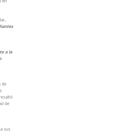
a en
lar,
diantes
e a la
o
n de
s
resaltó
ad de
 a sus