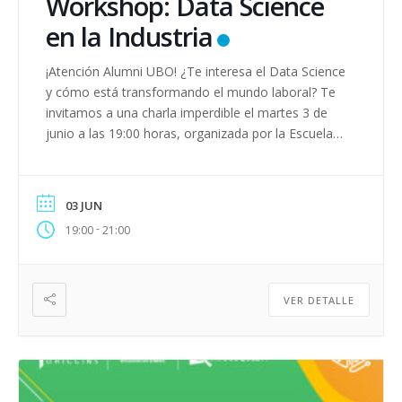
Workshop: Data Science
en la Industria
¡Atención Alumni UBO! ¿Te interesa el Data Science
y cómo está transformando el mundo laboral? Te
invitamos a una charla imperdible el martes 3 de
junio a las 19:00 horas, organizada por la Escuela
de Ingeniería Civil Industrial junto a la Dirección de
Empleabilidad y Alumni. Explora, junto a
especialistas del área, las #tendencias que están
03 JUN
redefiniendo […]
-
19:00
21:00
VER DETALLE