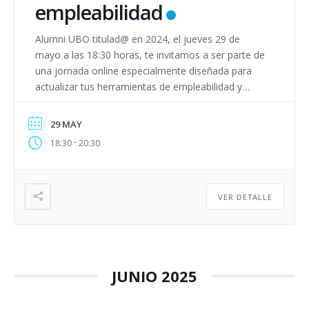
empleabilidad
Alumni UBO titulad@ en 2024, el jueves 29 de
mayo a las 18:30 horas, te invitamos a ser parte de
una jornada online especialmente diseñada para
actualizar tus herramientas de empleabilidad y
potenciar tu ingreso exitoso al mundo laboral.
¡𝙋𝙧𝙚𝙥á𝙧𝙖𝙩𝙚 𝙥𝙖𝙧𝙖 𝙙𝙖𝙧 𝙚𝙡 𝙨𝙞𝙜𝙪𝙞𝙚𝙣𝙩𝙚 𝙥𝙖𝙨𝙤 𝙚𝙣 𝙩𝙪
29 MAY
𝙘𝙖𝙧𝙧𝙚𝙧𝙖! Inscríbete aquí.
-
18:30
20:30
VER DETALLE
JUNIO 2025