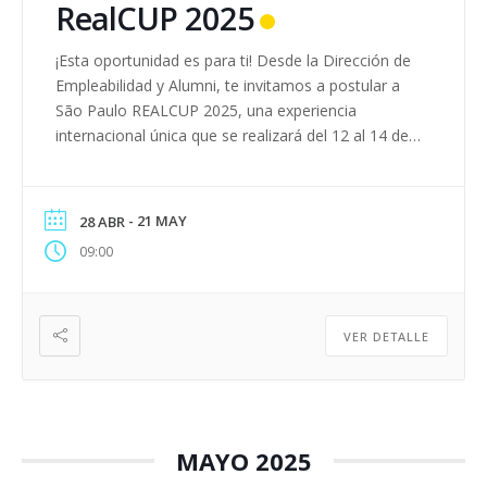
RealCUP 2025
¡Esta oportunidad es para ti! Desde la Dirección de
Empleabilidad y Alumni, te invitamos a postular a
São Paulo REALCUP 2025, una experiencia
internacional única que se realizará del 12 al 14 de
noviembre. Esta convocatoria, liderada por la
Dirección de Internacionalización de la Universidad
Bernardo O’Higgins, está dirigida a nuestros y
- 21 MAY
28 ABR
nuestras Alumni con […]
09:00
VER DETALLE
MAYO 2025