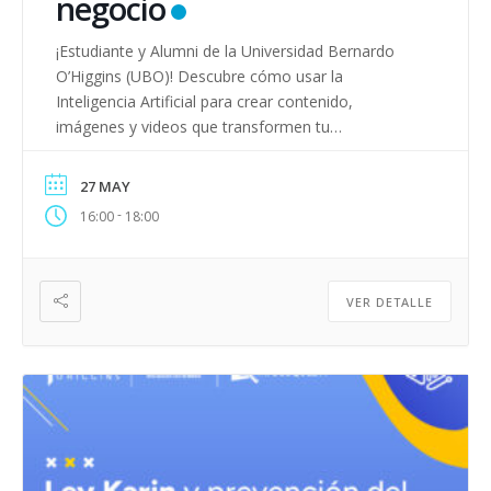
negocio
¡Estudiante y Alumni de la Universidad Bernardo
O’Higgins (UBO)! Descubre cómo usar la
Inteligencia Artificial para crear contenido,
imágenes y videos que transformen tu
emprendimiento en minutos. Aprende con
Armando Salvador Pérez, referente internacional en
27 MAY
eCommerce y transformación digital, cómo
-
16:00
18:00
potenciar tu estrategia y destacar en un mercado
cada vez más competitivo. Te esperamos el […]
VER DETALLE