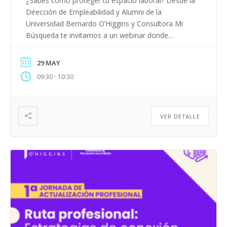
¿Sabes cómo proteger tu espacio laboral? Desde la
Dirección de Empleabilidad y Alumni de la
Universidad Bernardo O’Higgins y Consultora Mi
Búsqueda te invitamos a un webinar donde
abordaremos cómo implementar buenas prácticas
que promuevan entornos laborales seguros, libres
29 MAY
de violencia y respetuosos para todas y todos.
-
09:30
10:30
¡Inscríbete AQUÍ y sé parte del cambio!
VER DETALLE